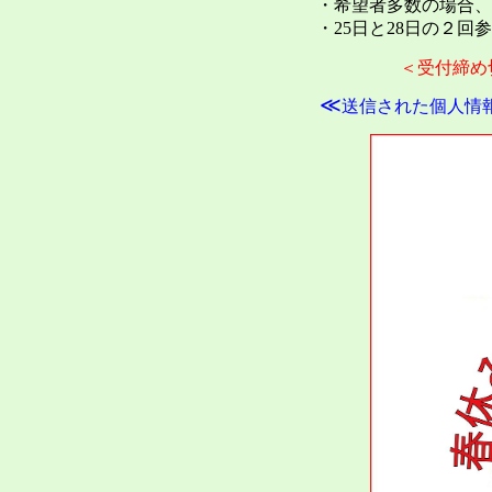
・希望者多数の場合、
・25日と28日の２
＜受付締め
≪
送信された個人情